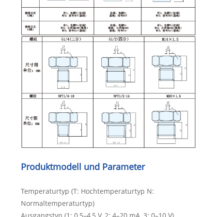
Produktmodell und Parameter
Temperaturtyp (T: Hochtemperaturtyp N:
Normaltemperaturtyp)
Ausgangstyp (1: 0,5–4,5 V, 2: 4–20 mA, 3: 0–10 V)